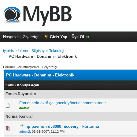
Hoşgeldin, Ziyaretçi:
Giriş Yap
Üye Ol
iyibirisi
›
Internet-Bilgisayar-Teknoloji
PC Hardware - Donanım - Elektronik
Forumu Görüntüleyenler: 1 Ziyaretçi
PC Hardware - Donanım - Elektronik
Konu
/
Konuyu Açan
Forum Duyuruları
Forumlarda aktif çalışacak yönetici aranmaktadır.
admin
Normal Konular
hp pavilion dv8000 recovery - kurtarma
5 üzerinden 0 Oy - Toplam Ortalama 0 Oy Verilmiş
1
2
3
4
5
admin2
,
01-31-2007, 11:12 PM