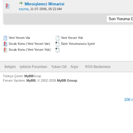
Mkroişlemci Mimarisi
5 üzerinden 0 Oy - Toplam Ortalama 0 Oy Verilmiş
1
2
3
4
5
seyma
,
11-07-2006, 05:22 AM
Yeni Yorum Var
Yeni Yorum Yok
Sıcak Konu (Yeni Yorum Var)
Sizin Yorumunuzu İçerir
Sıcak Konu (Yeni Yorum Yok)
İletişim
iyibirisi Forumları
Yukarı Git
Arşiv
RSS Beslemesi
Türkçe Çeviri:
MyBB
Grup
Forum Yazılımı:
MyBB
, © 2002-2026
MyBB Group
.
10tl
V
V
V