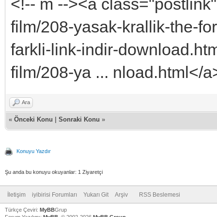
<!-- m --><a class="postlink"
film/208-yasak-krallik-the-f
farkli-link-indir-download.ht
film/208-ya ... nload.html</a
Ara
«
Önceki Konu
|
Sonraki Konu
»
Konuyu Yazdır
Şu anda bu konuyu okuyanlar: 1 Ziyaretçi
İletişim
iyibirisi Forumları
Yukarı Git
Arşiv
RSS Beslemesi
Türkçe Çeviri:
MyBB
Grup
Forum Yazılımı:
MyBB
, © 2002-2026
MyBB Group
.