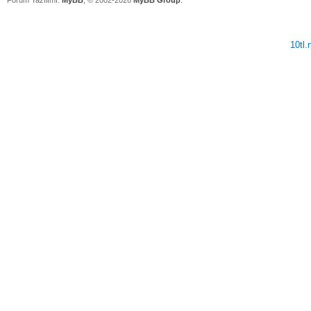
10tl
V
V
V