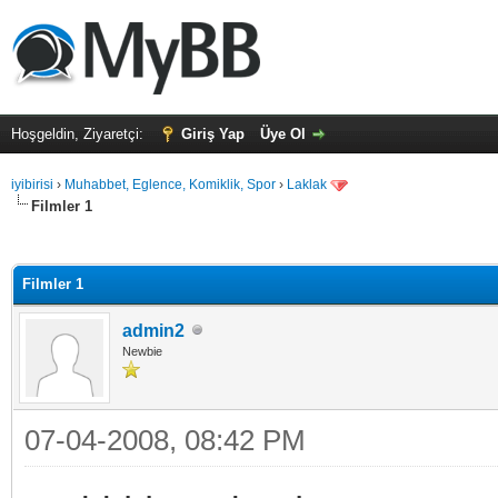
Hoşgeldin, Ziyaretçi:
Giriş Yap
Üye Ol
iyibirisi
›
Muhabbet, Eglence, Komiklik, Spor
›
Laklak
Filmler 1
alama: 0
Filmler 1
admin2
Newbie
07-04-2008, 08:42 PM