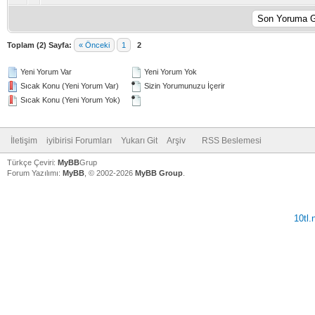
Toplam (2) Sayfa:
« Önceki
1
2
Yeni Yorum Var
Yeni Yorum Yok
Sıcak Konu (Yeni Yorum Var)
Sizin Yorumunuzu İçerir
Sıcak Konu (Yeni Yorum Yok)
İletişim
iyibirisi Forumları
Yukarı Git
Arşiv
RSS Beslemesi
Türkçe Çeviri:
MyBB
Grup
Forum Yazılımı:
MyBB
, © 2002-2026
MyBB Group
.
10tl
V
V
V