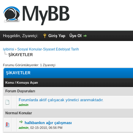
Hoşgeldin, Ziyaretçi:
Giriş Yap
Üye Ol
iyibirisi
›
Sosyal Konular-Siyaset Edebiyat Tarih
ŞİKAYETLER
Forumu Görüntüleyenler: 1 Ziyaretçi
ŞİKAYETLER
Konu
/
Konuyu Açan
Forum Duyuruları
Forumlarda aktif çalışacak yönetici aranmaktadır.
admin
Normal Konular
halkbankın ağır çalışması
5 üzerinden 0 Oy - Toplam Ortalama 0 Oy Verilmiş
1
2
3
4
5
admin
,
02-15-2010, 06:56 PM