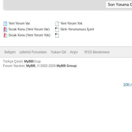
Yeni Yorum Var
Yeni Yorum Yok
Sıcak Konu (Yeni Yorum Var)
Sizin Yorumunuzu İçerir
Sıcak Konu (Yeni Yorum Yok)
İletişim
iyibirisi Forumları
Yukarı Git
Arşiv
RSS Beslemesi
Türkçe Çeviri:
MyBB
Grup
Forum Yazılımı:
MyBB
, © 2002-2026
MyBB Group
.
10tl
V
V
V