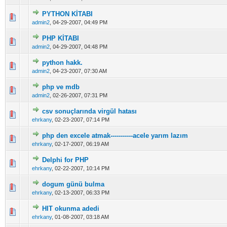
PYTHON KİTABI
5 üzerinden 0 Oy - Toplam Ortalama 0 Oy Verilmiş
1
2
3
4
5
admin2
,
04-29-2007, 04:49 PM
PHP KİTABI
5 üzerinden 0 Oy - Toplam Ortalama 0 Oy Verilmiş
1
2
3
4
5
admin2
,
04-29-2007, 04:48 PM
python hakk.
5 üzerinden 0 Oy - Toplam Ortalama 0 Oy Verilmiş
1
2
3
4
5
admin2
,
04-23-2007, 07:30 AM
php ve mdb
5 üzerinden 0 Oy - Toplam Ortalama 0 Oy Verilmiş
1
2
3
4
5
admin2
,
02-26-2007, 07:31 PM
csv sonuçlarında virgül hatası
5 üzerinden 0 Oy - Toplam Ortalama 0 Oy Verilmiş
1
2
3
4
5
ehrkany
,
02-23-2007, 07:14 PM
php den excele atmak-----------acele yarım lazım
5 üzerinden 0 Oy - Toplam Ortalama 0 Oy Verilmiş
1
2
3
4
5
ehrkany
,
02-17-2007, 06:19 AM
Delphi for PHP
5 üzerinden 0 Oy - Toplam Ortalama 0 Oy Verilmiş
1
2
3
4
5
ehrkany
,
02-22-2007, 10:14 PM
dogum günü bulma
5 üzerinden 0 Oy - Toplam Ortalama 0 Oy Verilmiş
1
2
3
4
5
ehrkany
,
02-13-2007, 06:33 PM
HIT okunma adedi
5 üzerinden 0 Oy - Toplam Ortalama 0 Oy Verilmiş
1
2
3
4
5
ehrkany
,
01-08-2007, 03:18 AM