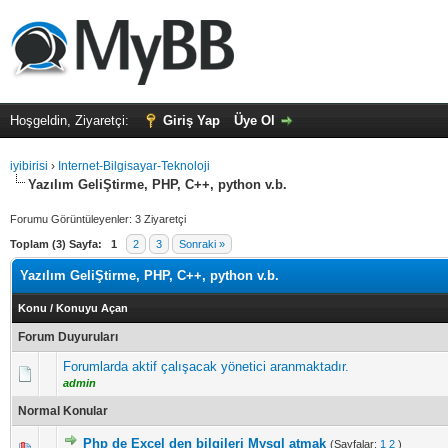
Hoşgeldin, Ziyaretçi:
Giriş Yap
Üye Ol
iyibirisi
›
Internet-Bilgisayar-Teknoloji
Yazılım GeliŞtirme, PHP, C++, python v.b.
Forumu Görüntüleyenler: 3 Ziyaretçi
Toplam (3) Sayfa:
1
2
3
Sonraki »
Yazılım GeliŞtirme, PHP, C++, python v.b.
Konu
/
Konuyu Açan
Forum Duyuruları
Forumlarda aktif çalışacak yönetici aranmaktadır.
admin
Normal Konular
Php de Excel den bilgileri Mysql atmak
(Sayfalar:
1
2
)