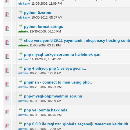
5 üzerinden 0 Oy - Toplam Ortalama 0 Oy Verilmiş
1
2
3
4
5
ehrkany
,
11-05-2006, 11:09 PM
python üzerine
5 üzerinden 0 Oy - Toplam Ortalama 0 Oy Verilmiş
1
2
3
4
5
ehrkany
,
10-30-2012, 05:07 AM
python format strings
5 üzerinden 0 Oy - Toplam Ortalama 0 Oy Verilmiş
1
2
3
4
5
admin
,
12-30-2009, 06:13 PM
ehcp versiyon 0.29.11 yayınlandı.. ehcp: easy hosting cont
5 üzerinden 0 Oy - Toplam Ortalama 0 Oy Verilmiş
1
2
3
4
5
admin
,
11-08-2009, 03:15 PM
php mysql türkçe sorununu halletmek için
5 üzerinden 0 Oy - Toplam Ortalama 0 Oy Verilmiş
1
2
3
4
5
admin2
,
11-19-2008, 10:42 PM
php 4 bitiyor, php 5 ve 6ya gecin...
5 üzerinden 0 Oy - Toplam Ortalama 0 Oy Verilmiş
1
2
3
4
5
admin2
,
08-25-2007, 12:00 AM
phpmsn - connect to msn using php..
5 üzerinden 0 Oy - Toplam Ortalama 0 Oy Verilmiş
1
2
3
4
5
admin2
,
08-23-2007, 06:23 PM
php-mysql-phpmyadmin sorunu
5 üzerinden 0 Oy - Toplam Ortalama 0 Oy Verilmiş
1
2
3
4
5
admin2
,
07-06-2007, 06:59 AM
php ve joomla hakkinda
5 üzerinden 0 Oy - Toplam Ortalama 0 Oy Verilmiş
1
2
3
4
5
admin2
,
06-08-2007, 04:46 PM
php 6.0.0 ile register_globals seçeneği tamamen kaldırıldı.
5 üzerinden 0 Oy - Toplam Ortalama 0 Oy Verilmiş
1
2
3
4
5
admin2
,
05-12-2007, 12:38 AM