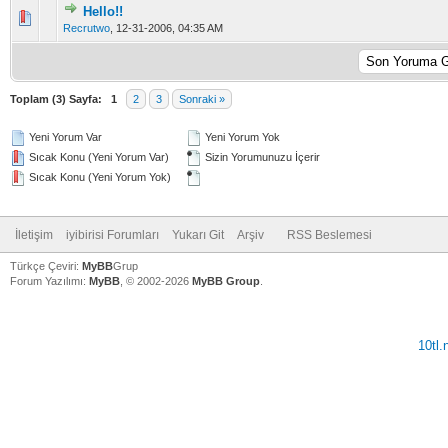
Hello!!
5 üzerinden 0 Oy - Toplam Ortalama 0 Oy Verilmiş
1
2
3
4
5
Recrutwo
,
12-31-2006, 04:35 AM
Toplam (3) Sayfa:
1
2
3
Sonraki »
Yeni Yorum Var
Yeni Yorum Yok
Sıcak Konu (Yeni Yorum Var)
Sizin Yorumunuzu İçerir
Sıcak Konu (Yeni Yorum Yok)
İletişim
iyibirisi Forumları
Yukarı Git
Arşiv
RSS Beslemesi
Türkçe Çeviri:
MyBB
Grup
Forum Yazılımı:
MyBB
, © 2002-2026
MyBB Group
.
10tl
V
V
V